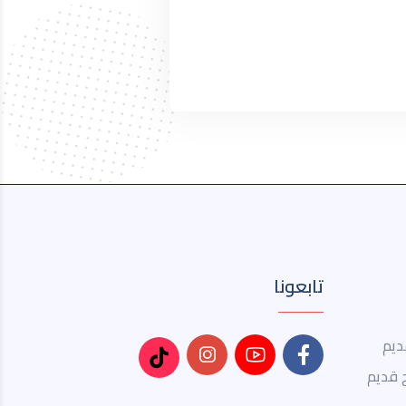
تابعونا
ديم
 قديم