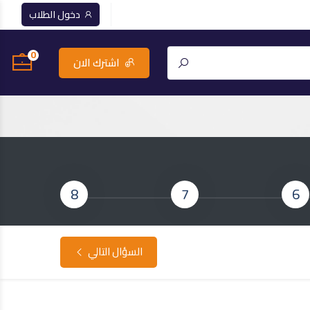
دخول الطلاب
0
اشترك الان
8
7
6
السؤال التالي