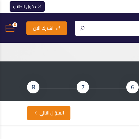
دخول الطلاب
0
اشترك الان
8
7
6
السؤال التالي