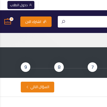
دخول الطلاب
0
اشترك الان
9
8
7
السؤال التالي