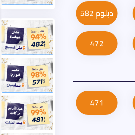
دبلوم 582
472
471