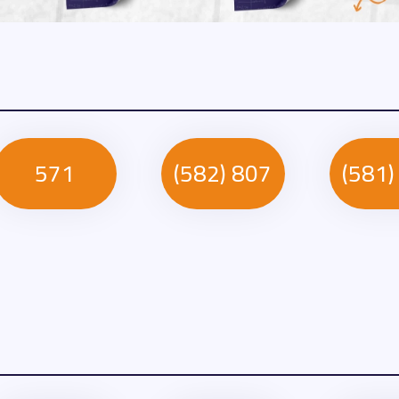
571
807 (582)