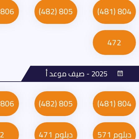
806 (581)
805 (482)
804 (481)
472
2025 - صيف موعد أ
806 (581)
805 (482)
804 (481)
دبلوم 571
دبلوم 471
2