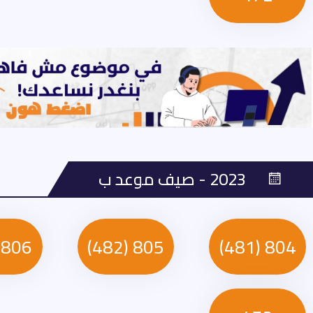
2023 - صيف موعد ب
806 (581)
805 (482)
804 (481)