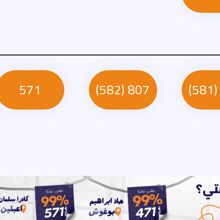
571
807 (582)