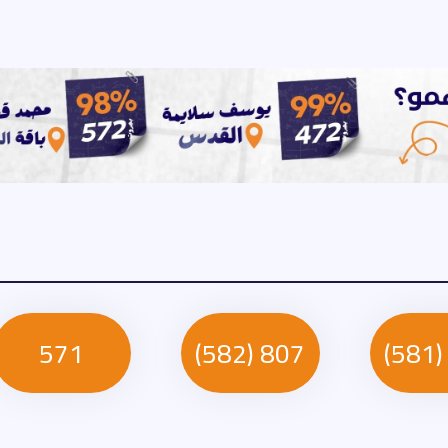
571
807 (582)