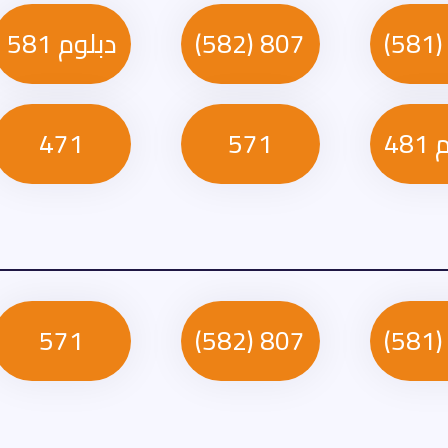
807 (582)
دبلوم 581
48
571
471
571
807 (582)