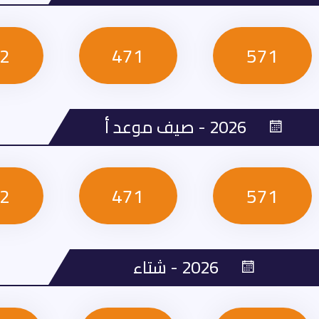
2
471
571
2026 - صيف موعد أ
2
471
571
2026 - شتاء