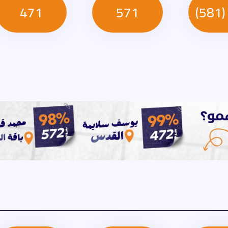
471
571