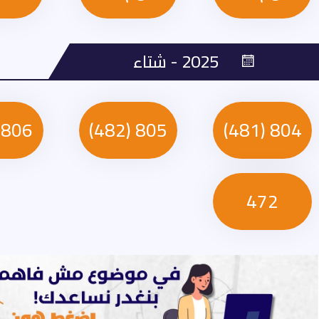
2025 - شتاء
806 (581)
805 (482)
804 (481)
472