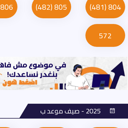
806 (581)
805 (482)
804 (481)
572
2025 - صيف موعد ب